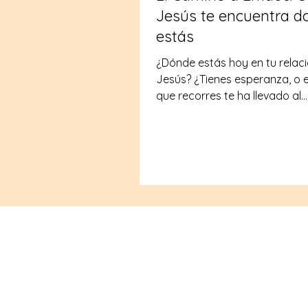
Jesús te encuentra d
estás
¿Dónde estás hoy en tu relac
Jesús? ¿Tienes esperanza, o 
que recorres te ha llevado al
desánimo? ¿Estás lleno de go
luchando con la desilusión?
Dondequiera que te encuentre
historia del Camino a Emaús 
24:13-33 tiene algo profundo 
decirte.
Leadership Lab International es un mi
de Unión Bíblica, de capacitación qu
anima y empodera a los hacedores d
discípulos para
ser discípulos
antes y 