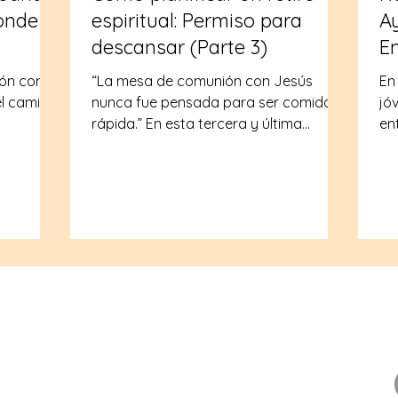
onde
espiritual: Permiso para
A
descansar (Parte 3)
Em
De
ión con
“La mesa de comunión con Jesús
En
el camino
nunca fue pensada para ser comida
jó
rápida.” En esta tercera y última
en
zo, o
publicación de nuestra serie, Jenny
pie
comparte ideas prácticas de su propia
de
s, la
práctica de retiro espiritual — desde
ap
en Lucas
encontrar el lugar adecuado hasta
y 
que
qué llevar (y qué dejar atrás). Si estás
o 
listo para profundizar más con Dios,
si
esto es para ti.
de
un
de
nisterio
Sobre nosotros
em
e equipa,
de
e
al
política de privacidad