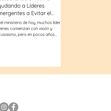
yudando a Líderes
ergentes a Evitar el
sgaste Espiritual
 el ministerio de hoy, muchos líderes
venes comienzan con visión y
tusiasmo, pero en pocos años
rden el equilibrio. El peso de
sempeñarse bien, la presión de
arentar que todo está bajo control
la necesidad constante de producir
innovar pueden conducirlos
lenciosamente al desgaste. Alrededor
l mundo, los ministerios enfrentan
a crisis de cansancio, deserción y
sgaste espiritual entre los líderes
Conéctate con nosotros
ergentes. Muchos sienten el llamado
 Jesús a servir e