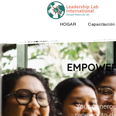
HOGAR
Capacitación
EMPOWER
Your generous
renewal to d