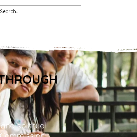
 THROUGH
 and spiritual
t Commission.