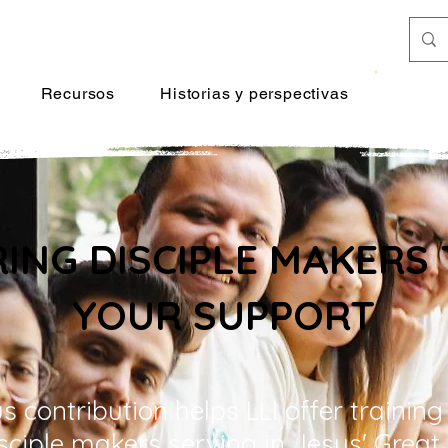
Donar
Recursos
Historias y perspectivas
ING DISCIPLE MAKERS
YOUR SUPPORT
 contribution helps LLI offer training
isciple makers serving in Jesus' Grea