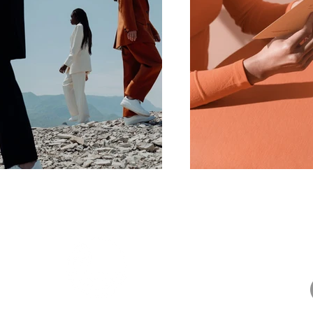
nisterio
Sobre nosotros
e equipa,
e
al
política de privacidad
 todas las