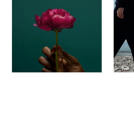
Leadership Lab International es un mi
de Unión Bíblica, de capacitación qu
anima y empodera a los hacedores d
discípulos para
ser discípulos
antes y 
momento de “ir y hacer discípulos de