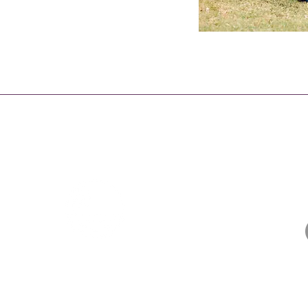
nisterio
Sobre nosotros
e equipa,
e
al
política de privacidad
 todas las