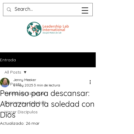
Entrada
All Posts
Jenny Meeker
All Posts
6 may 2025
3 min de lectura
Permiso para descansar:
Formación Espiritual
Abrazando la soledad con
Descanso y Soledad
Hacer Discípulos
Dios
Actualizado:
26 mar