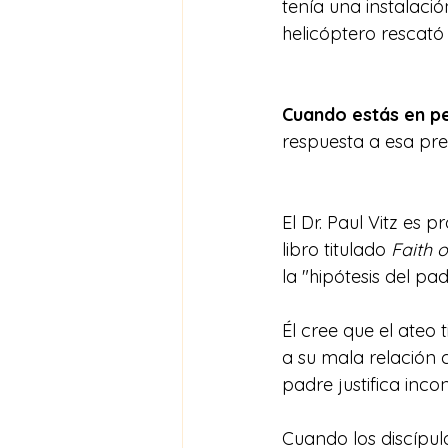
tenía una instalaci
helicóptero rescató
Cuando estás en pel
respuesta a esa pr
El Dr. Paul Vitz es 
libro titulado 
Faith o
la "hipótesis del pa
Él cree que el ateo
a su mala relación 
padre justifica inc
Cuando los discípulo