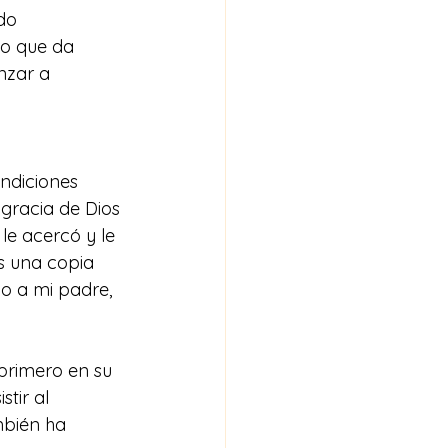
do 
lo que da 
nzar a 
ndiciones 
 gracia de Dios 
le acercó y le 
s una copia 
o a mi padre, 
primero en su 
tir al 
mbién ha 