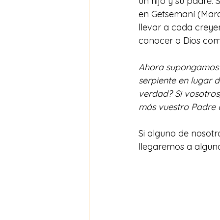
un hijo y su padre.
en Getsemaní (Marcos
llevar a cada creye
conocer a Dios com
Ahora supongamos qu
serpiente en lugar d
verdad? Si vosotros,
más vuestro Padre ce
Si alguno de nosotr
llegaremos a algun