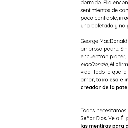
dormido. Ella encon
sentimientos de cond
poco confiable, irr
una bofetada y no p
George MacDonald t
amoroso padre. Sin
encuentran placer, 
MacDonald
, él afi
vida. Todo lo que l
amor, 
todo eso e i
creador de la pate
Todos necesitamos t
Señor Dios. Ve a Él 
las mentiras para 