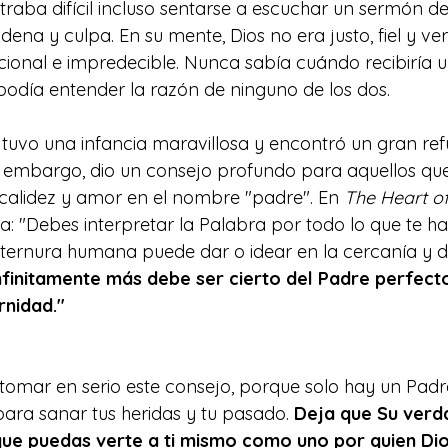
traba difícil incluso sentarse a escuchar un sermón de
ena y culpa. En su mente, Dios no era justo, fiel y ve
acional e impredecible. Nunca sabía cuándo recibiría 
odía entender la razón de ninguno de los dos.
uvo una infancia maravillosa y encontró un gran refu
 embargo, dio un consejo profundo para aquellos qu
calidez y amor en el nombre "padre". En 
The Heart o
rma: "Debes interpretar la Palabra por todo lo que te ha
a ternura humana puede dar o idear en la cercanía y di
nfinitamente más debe ser cierto del Padre perfect
rnidad."
omar en serio este consejo, porque solo hay un Padre 
para sanar tus heridas y tu pasado. 
Deja que Su verd
que puedas verte a ti mismo como uno por quien Dio