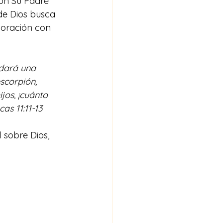
con Su Padre 
 de Dios busca 
 oración con 
 dará una 
scorpión, 
jos, ¡cuánto 
as 11:11-13
 sobre Dios, 