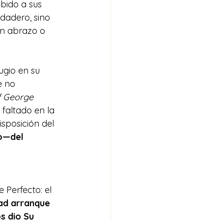
bido a sus 
rdadero, sino 
un abrazo o 
gio en su 
e no 
f George 
 faltado en la 
sposición del 
o—del 
Perfecto: el 
ad arranque 
s dio Su 