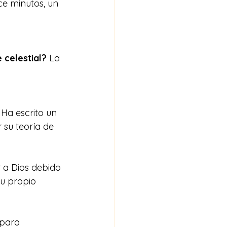
ce minutos, un 
 celestial? 
La 
 Ha escrito un 
 su teoría de 
 a Dios debido 
u propio 
 para 