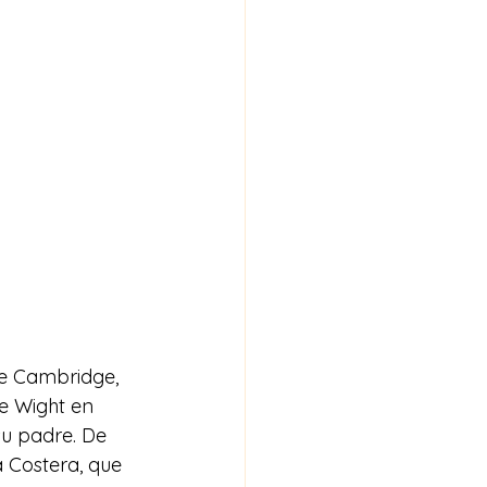
de Cambridge, 
e Wight en 
su padre. De 
a Costera, que 