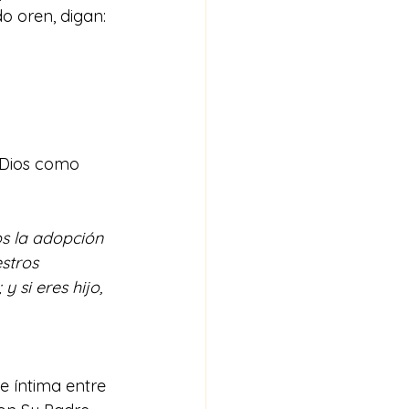
o oren, digan: 
 Dios como 
os la adopción 
stros 
 si eres hijo, 
 íntima entre 